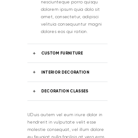
nesciunteque porro quisqu
dolorem ipsum quia dolo sit
amet, consectetur, adipisci
velituia consequuntur magni
dolores eos qui ration.
CUSTOM FURNITURE
INTERIOR DECORATION
DECORATION CLASSES
UDuis autem vel eum iriure dolor in
hendrerit in vulputate velit esse
molestie consequat, vel illum dolore
eu feugiat nulla facilisis at vero eros